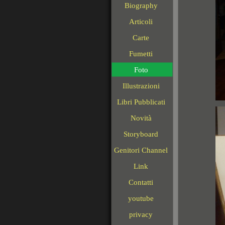
Biography
Articoli
Carte
Fumetti
Foto
Illustrazioni
Libri Pubblicati
Novità
Storyboard
Genitori Channel
Link
Contatti
youtube
privacy