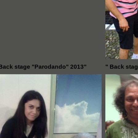
 Back stage "Parodando" 2013"
" Back sta