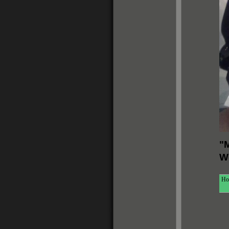
"M
W
Ho