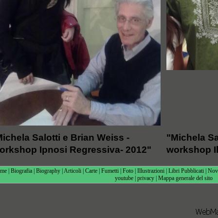
ichela Salotti e Brian Weiss -
"Michela Sa
orkshop Ipnosi Regressiva- 2012"
workshop I
me
|
Biografia
|
Biography
|
Articoli
|
Carte
|
Fumetti
|
Foto
|
Illustrazioni
|
Libri Pubblicati
|
Novi
youtube
|
privacy
|
Mappa generale del sito