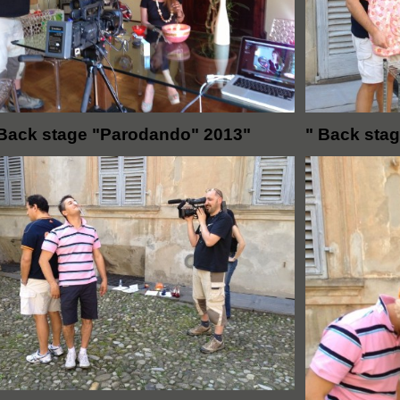
 Back stage "Parodando" 2013"
" Back sta