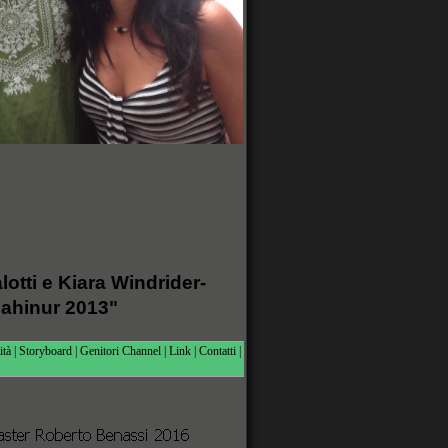
lotti e Kiara Windrider-
lahinur 2013"
tà
|
Storyboard
|
Genitori Channel
|
Link
|
Contatti
|